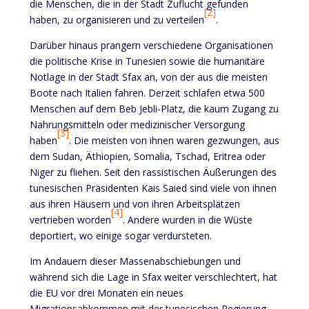
die Menschen, die in der Stadt Zuflucht gefunden
[2]
haben, zu organisieren und zu verteilen
.
Darüber hinaus prangern verschiedene Organisationen
die politische Krise in Tunesien sowie die humanitäre
Notlage in der Stadt Sfax an, von der aus die meisten
Boote nach Italien fahren. Derzeit schlafen etwa 500
Menschen auf dem Beb Jebli-Platz, die kaum Zugang zu
Nahrungsmitteln oder medizinischer Versorgung
[3]
haben
. Die meisten von ihnen waren gezwungen, aus
dem Sudan, Äthiopien, Somalia, Tschad, Eritrea oder
Niger zu fliehen. Seit den rassistischen Äußerungen des
tunesischen Präsidenten Kais Saied sind viele von ihnen
aus ihren Häusern und von ihren Arbeitsplätzen
[4]
vertrieben worden
. Andere wurden in die Wüste
deportiert, wo einige sogar verdursteten.
Im Andauern dieser Massenabschiebungen und
während sich die Lage in Sfax weiter verschlechtert, hat
die EU vor drei Monaten ein neues
Migrationsabkommen mit der tunesischen Regierung