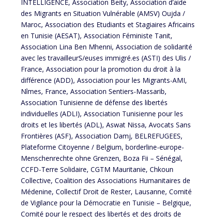
INTELLIGENCE, Association Beity, Association d’aide
des Migrants en Situation Vulnérable (AMSV) Oujda /
Maroc, Association des Etudiants et Stagiaires Africains
en Tunisie (AESAT), Association Féministe Tanit,
Association Lina Ben Mhenni, Association de solidarité
avec les travailleurS/euses immigré.es (ASTI) des Ulis /
France, Association pour la promotion du droit à la
différence (ADD), Association pour les Migrants-AMI,
Nîmes, France, Association Sentiers-Massarib,
Association Tunisienne de défense des libertés
individuelles (ADLI), Association Tunisienne pour les
droits et les libertés (ADL), Aswat Nissa, Avocats Sans
Frontières (ASF), Association Damj, BELREFUGEES,
Plateforme Citoyenne / Belgium, borderline-europe-
Menschenrechte ohne Grenzen, Boza Fii – Sénégal,
CCFD-Terre Solidaire, CGTM Mauritanie, Chkoun
Collective, Coalition des Associations Humanitaires de
Médenine, Collectif Droit de Rester, Lausanne, Comité
de Vigilance pour la Démocratie en Tunisie – Belgique,
Comité pour le respect des libertés et des droits de