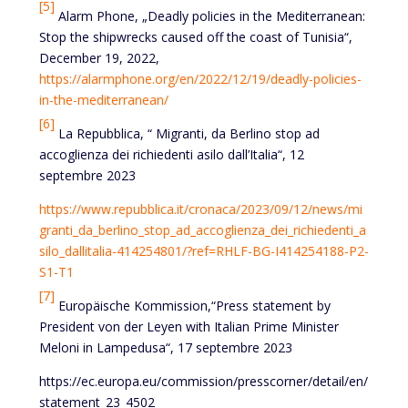
[5]
Alarm Phone, „Deadly policies in the Mediterranean:
Stop the shipwrecks caused off the coast of Tunisia“,
December 19, 2022,
https://alarmphone.org/en/2022/12/19/deadly-policies-
in-the-mediterranean/
[6]
La Repubblica, “ Migranti, da Berlino stop ad
accoglienza dei richiedenti asilo dall’Italia“, 12
septembre 2023
https://www.repubblica.it/cronaca/2023/09/12/news/mi
granti_da_berlino_stop_ad_accoglienza_dei_richiedenti_a
silo_dallitalia-414254801/?ref=RHLF-BG-I414254188-P2-
S1-T1
[7]
Europäische Kommission,“Press statement by
President von der Leyen with Italian Prime Minister
Meloni in Lampedusa“, 17 septembre 2023
https://ec.europa.eu/commission/presscorner/detail/en/
statement_23_4502