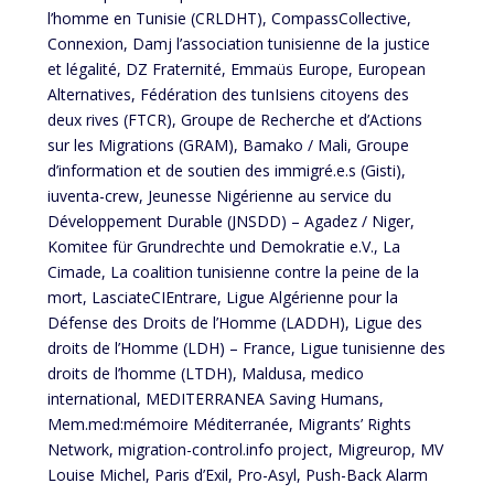
l’homme en Tunisie (CRLDHT), CompassCollective,
Connexion, Damj l’association tunisienne de la justice
et légalité, DZ Fraternité, Emmaüs Europe, European
Alternatives, Fédération des tunIsiens citoyens des
deux rives (FTCR), Groupe de Recherche et d’Actions
sur les Migrations (GRAM), Bamako / Mali, Groupe
d’information et de soutien des immigré.e.s (Gisti),
iuventa-crew, Jeunesse Nigérienne au service du
Développement Durable (JNSDD) – Agadez / Niger,
Komitee für Grundrechte und Demokratie e.V., La
Cimade, La coalition tunisienne contre la peine de la
mort, LasciateCIEntrare, Ligue Algérienne pour la
Défense des Droits de l’Homme (LADDH), Ligue des
droits de l’Homme (LDH) – France, Ligue tunisienne des
droits de l’homme (LTDH), Maldusa, medico
international, MEDITERRANEA Saving Humans,
Mem.med:mémoire Méditerranée, Migrants’ Rights
Network, migration-control.info project, Migreurop, MV
Louise Michel, Paris d’Exil, Pro-Asyl, Push-Back Alarm