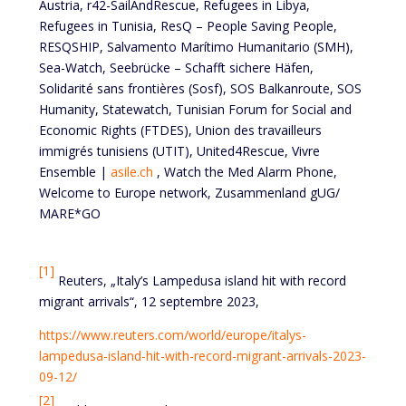
Austria, r42-SailAndRescue, Refugees in Libya,
Refugees in Tunisia, ResQ – People Saving People,
RESQSHIP, Salvamento Marítimo Humanitario (SMH),
Sea-Watch, Seebrücke – Schafft sichere Häfen,
Solidarité sans frontières (Sosf), SOS Balkanroute, SOS
Humanity, Statewatch, Tunisian Forum for Social and
Economic Rights (FTDES), Union des travailleurs
immigrés tunisiens (UTIT), United4Rescue, Vivre
Ensemble |
asile.ch
, Watch the Med Alarm Phone,
Welcome to Europe network, Zusammenland gUG/
MARE*GO
[1]
Reuters, „Italy’s Lampedusa island hit with record
migrant arrivals“, 12 septembre 2023,
https://www.reuters.com/world/europe/italys-
lampedusa-island-hit-with-record-migrant-arrivals-2023-
09-12/
[2]