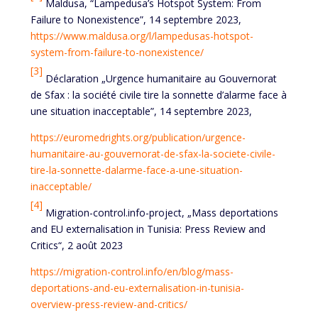
Maldusa, “Lampedusa’s Hotspot System: From
Failure to Nonexistence”, 14 septembre 2023,
https://www.maldusa.org/l/lampedusas-hotspot-
system-from-failure-to-nonexistence/
[3]
Déclaration „Urgence humanitaire au Gouvernorat
de Sfax : la société civile tire la sonnette d’alarme face à
une situation inacceptable”, 14 septembre 2023,
https://euromedrights.org/publication/urgence-
humanitaire-au-gouvernorat-de-sfax-la-societe-civile-
tire-la-sonnette-dalarme-face-a-une-situation-
inacceptable/
[4]
Migration-control.info-project, „Mass deportations
and EU externalisation in Tunisia: Press Review and
Critics“, 2 août 2023
https://migration-control.info/en/blog/mass-
deportations-and-eu-externalisation-in-tunisia-
overview-press-review-and-critics/