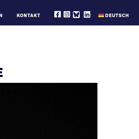
R
R
R
N
KONTAKT
DEUTSCH
E
E
E
S
S
S
Q
Q
Q
S
S
S
H
H
H
I
I
I
P
P
P
O
O
O
N
N
N
F
I
L
A
N
I
C
S
N
E
E
T
K
B
A
E
O
G
D
O
R
I
K
A
N
M