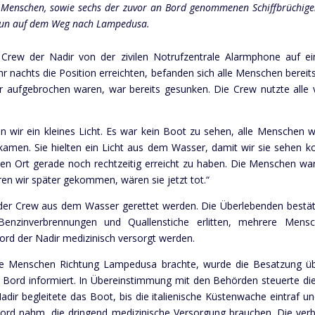
0 Menschen, sowie sechs der zuvor an Bord genommenen Schiffbrüchige
nun auf dem Weg nach Lampedusa.
rew der Nadir von der zivilen Notrufzentrale Alarmphone auf 
Uhr nachts die Position erreichten, befanden sich alle Menschen bere
r aufgebrochen waren, war bereits gesunken. Die Crew nutzte alle 
en wir ein kleines Licht. Es war kein Boot zu sehen, alle Menschen
kamen. Sie hielten ein Licht aus dem Wasser, damit wir sie sehen k
 den Ort gerade noch rechtzeitig erreicht zu haben. Die Menschen 
en wir später gekommen, wären sie jetzt tot.“
der Crew aus dem Wasser gerettet werden. Die Überlebenden bestäti
 Benzinverbrennungen und Quallenstiche erlitten, mehrere Mens
ord der Nadir medizinisch versorgt werden.
die Menschen Richtung Lampedusa brachte, wurde die Besatzung übe
Bord informiert. In Übereinstimmung mit den Behörden steuerte die
Nadir begleitete das Boot, bis die italienische Küstenwache eintraf 
ord nahm, die dringend medizinische Versorgung brauchen. Die ver