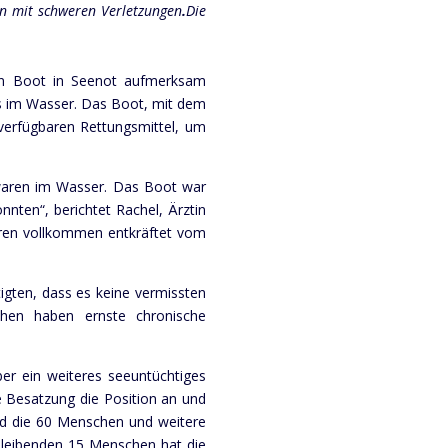
n mit schweren Verletzungen
.
Die
ein Boot in Seenot aufmerksam
its im Wasser. Das Boot, mit dem
verfügbaren Rettungsmittel, um
 waren im Wasser. Das Boot war
onnten“,
berichtet Rachel, Ärztin
waren vollkommen entkräftet vom
gten, dass es keine vermissten
chen haben ernste chronische
r ein weiteres seeuntüchtiges
 Besatzung die Position an und
und die 60 Menschen und weitere
bleibenden 15 Menschen hat die