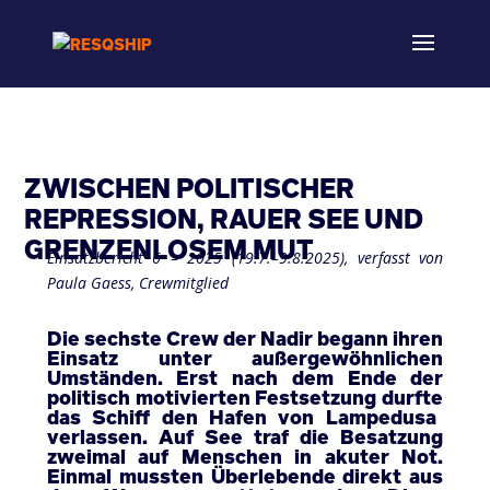
ZWISCHEN POLITISCHER
REPRESSION, RAUER SEE UND
GRENZENLOSEM MUT
Einsatzbericht
6 – 2025 (19.7.–9.8.2025), v
erfasst von
Paula Gaess, Crewmitglied
Die
sechste
Crew der Nadir
begann
ihren
Einsatz
unter
außergewöhnlichen
Umständen
. Erst
nach
dem
Ende der
politisch
motivierten
Festsetzung
durfte
das Schiff den Hafen von Lampedusa
verlassen
. Auf See
traf
die
Besatzung
zweimal
auf Menschen in
akuter
Not.
Einmal
mussten
Überlebende
direkt
aus