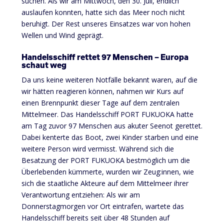
suchen. Als wir am Mittwoch, den 30. Juli, endlich
auslaufen konnten, hatte sich das Meer noch nicht
beruhigt. Der Rest unseres Einsatzes war von hohen
Wellen und Wind geprägt.
Handelsschiff rettet 97 Menschen – Europa
schaut weg
Da uns keine weiteren Notfälle bekannt waren, auf die
wir hätten reagieren können, nahmen wir Kurs auf
einen Brennpunkt dieser Tage auf dem zentralen
Mittelmeer. Das Handelsschiff PORT FUKUOKA hatte
am Tag zuvor 97 Menschen aus akuter Seenot gerettet.
Dabei kenterte das Boot, zwei Kinder starben und eine
weitere Person wird vermisst. Während sich die
Besatzung der PORT FUKUOKA bestmöglich um die
Überlebenden kümmerte, wurden wir Zeug:innen, wie
sich
die
staatliche Akteure auf dem Mittelmeer ihrer
Verantwortung entziehen: Als wir am
Donnerstagmorgen vor Ort eintrafen, wartete das
Handelsschiff bereits seit über 48 Stunden auf