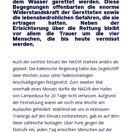
dem
Wasser
gerettet
werden
.
Diese
Begegnungen
offenbarten
die
enorme
Widerstandskraft
der
Geretteten
sowie
die
lebensbedrohlichen
Gefahren
, die
sie
ertragen
hatten
. Neben der
Erleichterung
über
die
Rettung
bleibt
vor
allem
die Trauer um die vier
Menschen, die bis
heute
vermisst
werden
.
Auch der sechste Einsatz der NADIR startete anders als
geplant. Die italienische Regierung hatte das Segelschiff
zwei Wochen zuvor unter fadenscheinigen
Anschuldigungen festgesetzt. Zum zweiten Mal
innerhalb eines Monats durfte die
NADIR
den Hafen
von Lampedusa für 20 Tage nicht verlassen. Aufgrund
der Festsetzung waren wir noch eine Woche am
Auslaufen gehindert. Während wir uns in intensiven
Trainings auf den Einsatz vorbereiteten, gab es auf dem
Meer zahlreiche Notlagen. Über Funk gingen die
Notrufe ein, jeden Tag erreichten Menschen auf der