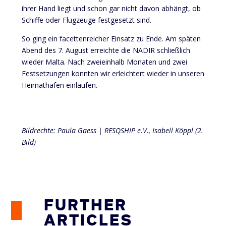
ihrer
Hand
liegt
und
schon
gar
nicht
davon
abhängt
,
ob
Schiffe
oder
Flugzeuge
festgesetzt
sind
.
So ging
ein
facettenreicher
Einsatz
zu
Ende. Am
späten
Abend des 7. August
erreichte
die
NADIR
schließlich
wieder
Malta. Nach
zweieinhalb
Monaten
und
zwei
Festsetzungen
konnten
wir
erleichtert
wieder
in
unseren
Heimathafen
einlaufen
.
Bildrechte: Paula Gaess | RESQSHIP e.V., Isabell Köppl (2.
Bild)
FURTHER
ARTICLES