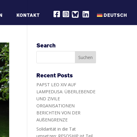
R
R
R
N
KONTAKT
DEUTSCH
E
E
E
S
S
S
Q
Q
Q
S
S
S
H
H
H
I
I
I
P
P
P
Search
O
O
O
N
N
N
F
I
L
A
N
I
C
S
N
E
T
K
B
A
E
Recent Posts
O
G
D
O
R
I
PAPST LEO XIV AUF
K
A
N
M
LAMPEDUSA: ÜBERLEBENDE
UND ZIVILE
ORGANISATIONEN
BERICHTEN VON DER
AUßENGRENZE
Solidarität in die Tat
umsetzen: RESQSHIP ist Teil