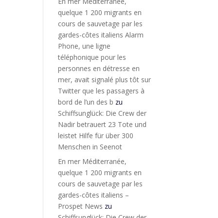
En mer Méditerranée,
quelque 1 200 migrants en
cours de sauvetage par les
gardes-côtes italiens Alarm
Phone, une ligne
téléphonique pour les
personnes en détresse en
mer, avait signalé plus tôt sur
Twitter que les passagers à
bord de l’un des b
zu
Schiffsunglück: Die Crew der
Nadir betrauert 23 Tote und
leistet Hilfe für über 300
Menschen in Seenot
En mer Méditerranée,
quelque 1 200 migrants en
cours de sauvetage par les
gardes-côtes italiens –
Prospet News
zu
Schiffsunglück: Die Crew der