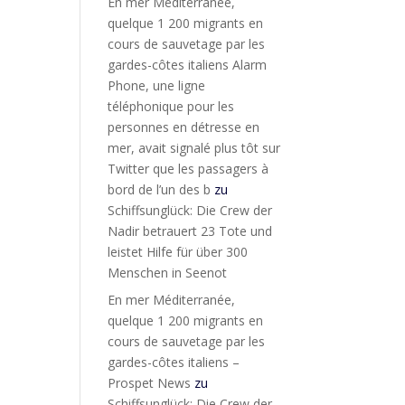
En mer Méditerranée,
quelque 1 200 migrants en
cours de sauvetage par les
gardes-côtes italiens Alarm
Phone, une ligne
téléphonique pour les
personnes en détresse en
mer, avait signalé plus tôt sur
Twitter que les passagers à
bord de l’un des b
zu
Schiffsunglück: Die Crew der
Nadir betrauert 23 Tote und
leistet Hilfe für über 300
Menschen in Seenot
En mer Méditerranée,
quelque 1 200 migrants en
cours de sauvetage par les
gardes-côtes italiens –
Prospet News
zu
Schiffsunglück: Die Crew der