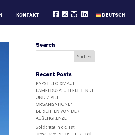
R
R
R
N
KONTAKT
DEUTSCH
E
E
E
S
S
S
Q
Q
Q
S
S
S
H
H
H
I
I
I
P
P
P
Search
O
O
O
N
N
N
F
I
L
A
N
I
C
S
N
E
T
K
B
A
E
Recent Posts
O
G
D
O
R
I
PAPST LEO XIV AUF
K
A
N
M
LAMPEDUSA: ÜBERLEBENDE
UND ZIVILE
ORGANISATIONEN
BERICHTEN VON DER
AUßENGRENZE
Solidarität in die Tat
umsetzen: RESQSHIP ist Teil