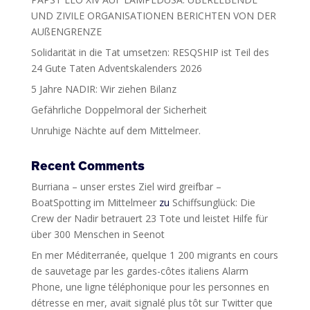
UND ZIVILE ORGANISATIONEN BERICHTEN VON DER
AUßENGRENZE
Solidarität in die Tat umsetzen: RESQSHIP ist Teil des
24 Gute Taten Adventskalenders 2026
5 Jahre NADIR: Wir ziehen Bilanz
Gefährliche Doppelmoral der Sicherheit
Unruhige Nächte auf dem Mittelmeer.
Recent Comments
Burriana – unser erstes Ziel wird greifbar –
BoatSpotting im Mittelmeer
zu
Schiffsunglück: Die
Crew der Nadir betrauert 23 Tote und leistet Hilfe für
über 300 Menschen in Seenot
En mer Méditerranée, quelque 1 200 migrants en cours
de sauvetage par les gardes-côtes italiens Alarm
Phone, une ligne téléphonique pour les personnes en
détresse en mer, avait signalé plus tôt sur Twitter que