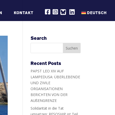
R
R
R
N
KONTAKT
DEUTSCH
E
E
E
S
S
S
Q
Q
Q
S
S
S
H
H
H
I
I
I
P
P
P
Search
O
O
O
N
N
N
F
I
L
A
N
I
C
S
N
E
T
K
B
A
E
Recent Posts
O
G
D
O
R
I
PAPST LEO XIV AUF
K
A
N
M
LAMPEDUSA: ÜBERLEBENDE
UND ZIVILE
ORGANISATIONEN
BERICHTEN VON DER
AUßENGRENZE
Solidarität in die Tat
umsetzen: RESQSHIP ist Teil