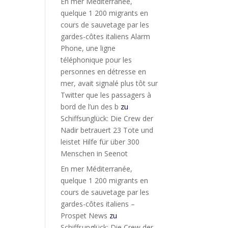
En mer Méditerranée,
quelque 1 200 migrants en
cours de sauvetage par les
gardes-côtes italiens Alarm
Phone, une ligne
téléphonique pour les
personnes en détresse en
mer, avait signalé plus tôt sur
Twitter que les passagers à
bord de l’un des b
zu
Schiffsunglück: Die Crew der
Nadir betrauert 23 Tote und
leistet Hilfe für über 300
Menschen in Seenot
En mer Méditerranée,
quelque 1 200 migrants en
cours de sauvetage par les
gardes-côtes italiens –
Prospet News
zu
Schiffsunglück: Die Crew der