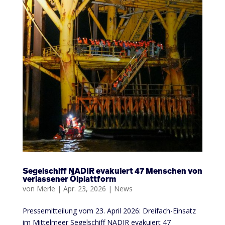
Segelschiff NADIR evakuiert 47 Menschen von
verlassener Ölplattform
von
Merle
|
Apr. 23, 2026
|
News
Pressemitteilung vom 23. April 2026: Dreifach-Einsatz
im Mittelmeer Segelschiff NADIR evakuiert 47