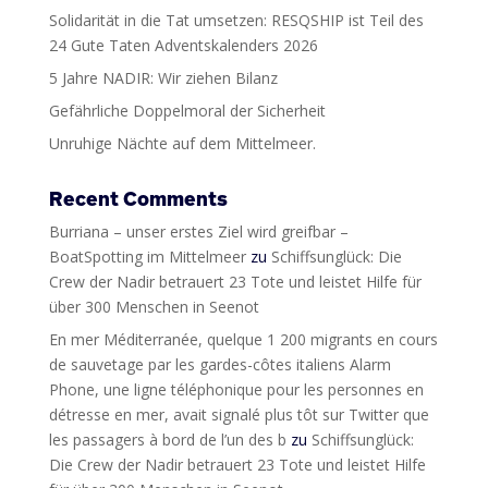
Solidarität in die Tat umsetzen: RESQSHIP ist Teil des
24 Gute Taten Adventskalenders 2026
5 Jahre NADIR: Wir ziehen Bilanz
Gefährliche Doppelmoral der Sicherheit
Unruhige Nächte auf dem Mittelmeer.
Recent Comments
Burriana – unser erstes Ziel wird greifbar –
BoatSpotting im Mittelmeer
zu
Schiffsunglück: Die
Crew der Nadir betrauert 23 Tote und leistet Hilfe für
über 300 Menschen in Seenot
En mer Méditerranée, quelque 1 200 migrants en cours
de sauvetage par les gardes-côtes italiens Alarm
Phone, une ligne téléphonique pour les personnes en
détresse en mer, avait signalé plus tôt sur Twitter que
les passagers à bord de l’un des b
zu
Schiffsunglück:
Die Crew der Nadir betrauert 23 Tote und leistet Hilfe