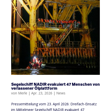
Segelschiff NADIR evakuiert 47 Menschen von
verlassener Ölplattform
von
Merle
|
Apr. 23, 2026
|
News
Pressemitteilung vom 23. April 2026: Dreifach-Einsatz
im Mittelmeer Segelschiff NADIR evakuiert 47