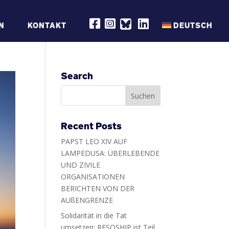
R
R
R
N
KONTAKT
DEUTSCH
E
E
E
S
S
S
Q
Q
Q
S
S
S
H
H
H
I
I
I
P
P
P
Search
O
O
O
N
N
N
F
I
L
A
N
I
C
S
N
E
T
K
B
A
E
Recent Posts
O
G
D
O
R
I
PAPST LEO XIV AUF
K
A
N
M
LAMPEDUSA: ÜBERLEBENDE
UND ZIVILE
ORGANISATIONEN
BERICHTEN VON DER
AUßENGRENZE
Solidarität in die Tat
umsetzen: RESQSHIP ist Teil