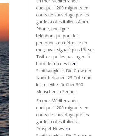
En mer Méditerranée,
quelque 1 200 migrants en
cours de sauvetage par les
gardes-côtes italiens Alarm
Phone, une ligne
téléphonique pour les
personnes en détresse en
mer, avait signalé plus tôt sur
Twitter que les passagers à
bord de l’un des b
zu
Schiffsunglück: Die Crew der
Nadir betrauert 23 Tote und
leistet Hilfe für über 300
Menschen in Seenot
En mer Méditerranée,
quelque 1 200 migrants en
cours de sauvetage par les
gardes-côtes italiens –
Prospet News
zu
Schiffsunglück: Die Crew der