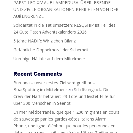
PAPST LEO XIV AUF LAMPEDUSA: ÜBERLEBENDE
UND ZIVILE ORGANISATIONEN BERICHTEN VON DER
AUßENGRENZE
Solidarität in die Tat umsetzen: RESQSHIP ist Teil des
24 Gute Taten Adventskalenders 2026
5 Jahre NADIR: Wir ziehen Bilanz
Gefährliche Doppelmoral der Sicherheit
Unruhige Nächte auf dem Mittelmeer.
Recent Comments
Burriana – unser erstes Ziel wird greifbar –
BoatSpotting im Mittelmeer
zu
Schiffsunglück: Die
Crew der Nadir betrauert 23 Tote und leistet Hilfe für
über 300 Menschen in Seenot
En mer Méditerranée, quelque 1 200 migrants en cours
de sauvetage par les gardes-côtes italiens Alarm
Phone, une ligne téléphonique pour les personnes en
détresse en mer, avait signalé plus tôt sur Twitter que