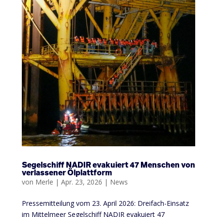
Segelschiff NADIR evakuiert 47 Menschen von
verlassener Ölplattform
von
Merle
|
Apr. 23, 2026
|
News
Pressemitteilung vom 23. April 2026: Dreifach-Einsatz
im Mittelmeer Segelschiff NADIR evakuiert 47