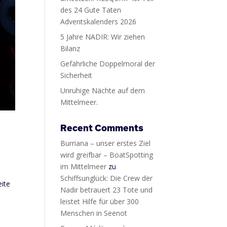
des 24 Gute Taten
Adventskalenders 2026
5 Jahre NADIR: Wir ziehen
Bilanz
Gefährliche Doppelmoral der
Sicherheit
Unruhige Nächte auf dem
Mittelmeer.
Recent Comments
Burriana – unser erstes Ziel
wird greifbar – BoatSpotting
im Mittelmeer
zu
Schiffsunglück: Die Crew der
eite
Nadir betrauert 23 Tote und
leistet Hilfe für über 300
Menschen in Seenot