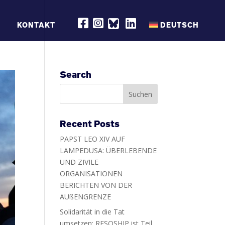
R
R
R
KONTAKT
DEUTSCH
E
E
E
S
S
S
Q
Q
Q
S
S
S
H
H
H
I
I
I
P
P
P
Search
O
O
O
N
N
N
F
I
L
A
N
I
C
S
N
E
T
K
B
A
E
Recent Posts
O
G
D
O
R
I
PAPST LEO XIV AUF
K
A
N
M
LAMPEDUSA: ÜBERLEBENDE
UND ZIVILE
ORGANISATIONEN
BERICHTEN VON DER
AUßENGRENZE
Solidarität in die Tat
umsetzen: RESQSHIP ist Teil