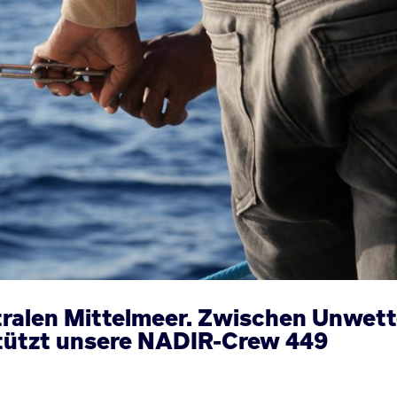
ralen Mittelmeer. Zwischen Unwett
ützt unsere NADIR-Crew 449