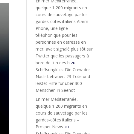
En mer Méditerranée,
quelque 1 200 migrants en
cours de sauvetage par les
gardes-côtes italiens Alarm
Phone, une ligne
téléphonique pour les
personnes en détresse en
mer, avait signalé plus tôt sur
Twitter que les passagers à
bord de l’un des b
zu
Schiffsunglück: Die Crew der
Nadir betrauert 23 Tote und
leistet Hilfe für über 300
Menschen in Seenot
En mer Méditerranée,
quelque 1 200 migrants en
cours de sauvetage par les
gardes-côtes italiens –
Prospet News
zu
Schiffsunglück: Die Crew der