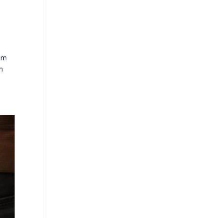
dem
n