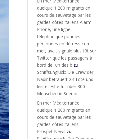
En mer Méditerranée,
quelque 1 200 migrants en
cours de sauvetage par les
gardes-côtes italiens Alarm
Phone, une ligne
téléphonique pour les
personnes en détresse en
mer, avait signalé plus tôt sur
Twitter que les passagers à
bord de l’un des b
zu
Schiffsunglück: Die Crew der
Nadir betrauert 23 Tote und
leistet Hilfe für über 300
Menschen in Seenot
En mer Méditerranée,
quelque 1 200 migrants en
cours de sauvetage par les
gardes-côtes italiens –
Prospet News
zu
Schiffsunglück: Die Crew der