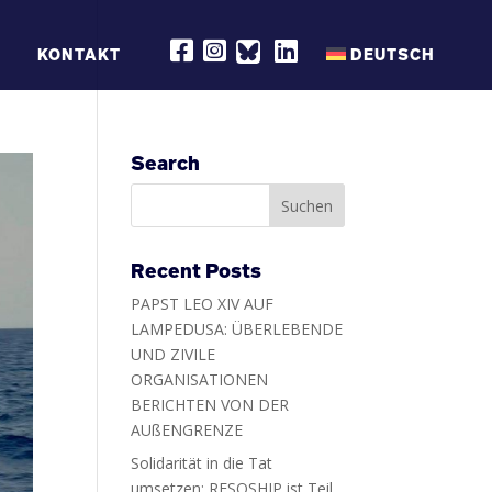
R
R
R
KONTAKT
DEUTSCH
E
E
E
S
S
S
Q
Q
Q
S
S
S
H
H
H
I
I
I
P
P
P
Search
O
O
O
N
N
N
F
I
L
A
N
I
C
S
N
E
T
K
B
A
E
Recent Posts
O
G
D
O
R
I
PAPST LEO XIV AUF
K
A
N
M
LAMPEDUSA: ÜBERLEBENDE
UND ZIVILE
ORGANISATIONEN
BERICHTEN VON DER
AUßENGRENZE
Solidarität in die Tat
umsetzen: RESQSHIP ist Teil