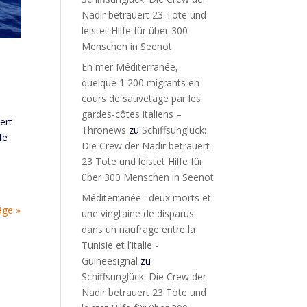
Nadir betrauert 23 Tote und
leistet Hilfe für über 300
Menschen in Seenot
En mer Méditerranée,
quelque 1 200 migrants en
cours de sauvetage par les
gardes-côtes italiens –
ert
Thronews
zu
Schiffsunglück:
fe
Die Crew der Nadir betrauert
23 Tote und leistet Hilfe für
über 300 Menschen in Seenot
Méditerranée : deux morts et
äge »
une vingtaine de disparus
dans un naufrage entre la
Tunisie et l’Italie -
Guineesignal
zu
Schiffsunglück: Die Crew der
Nadir betrauert 23 Tote und