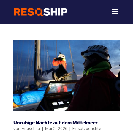
Unruhige Nächte auf dem Mittelmeer.
von
Anuschka
|
Mai 2, 2026
|
Einsatzberichte