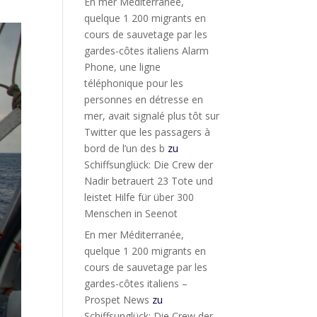
En mer Méditerranée,
quelque 1 200 migrants en
cours de sauvetage par les
gardes-côtes italiens Alarm
Phone, une ligne
téléphonique pour les
personnes en détresse en
mer, avait signalé plus tôt sur
Twitter que les passagers à
bord de l’un des b
zu
Schiffsunglück: Die Crew der
Nadir betrauert 23 Tote und
leistet Hilfe für über 300
Menschen in Seenot
En mer Méditerranée,
quelque 1 200 migrants en
cours de sauvetage par les
gardes-côtes italiens –
Prospet News
zu
Schiffsunglück: Die Crew der