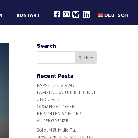
R
R
R
N
KONTAKT
DEUTSCH
E
E
E
S
S
S
Q
Q
Q
S
S
S
H
H
H
I
I
I
P
P
P
Search
O
O
O
N
N
N
F
I
L
A
N
I
C
S
N
E
T
K
B
A
E
Recent Posts
O
G
D
O
R
I
PAPST LEO XIV AUF
K
A
N
M
LAMPEDUSA: ÜBERLEBENDE
UND ZIVILE
ORGANISATIONEN
BERICHTEN VON DER
AUßENGRENZE
Solidarität in die Tat
umsetzen: RESQSHIP ist Teil