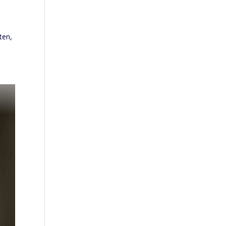
n
ten,