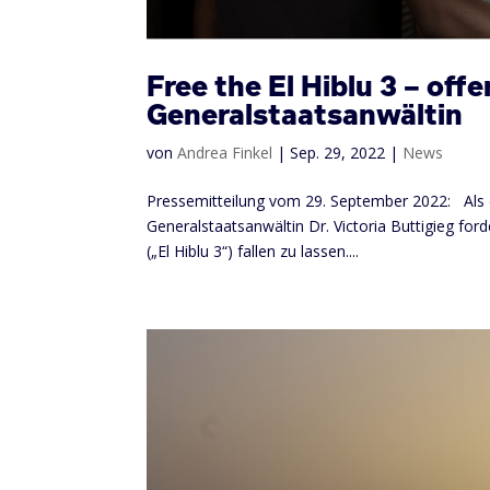
Free the El Hiblu 3 – off
Generalstaatsanwältin
von
Andrea Finkel
|
Sep. 29, 2022
|
News
Pressemitteilung vom 29. September 2022: Als e
Generalstaatsanwältin Dr. Victoria Buttigieg fo
(„El Hiblu 3“) fallen zu lassen....